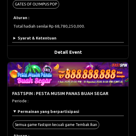
GATES OF OLYMPUS POP
Aturan :
Total hadiah senilai Rp 68,780,250,000.
Syarat & Ketentuan
Detail Event
FASTSPIN : PESTA MUSIM PANAS BUAH SEGAR
Periode :
1 Juli - 31 Agustus 2026
Permainan yang berpartisipasi
Semua game Fastspin kecuali game Tembak Ikan
Aturan :