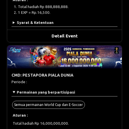
Total hadiah Rp 888,888,888.
1 EXP = Rp.16,500.
Syarat & Ketentuan
Detail Event
CMD: PESTAPORA PIALA DUNIA
Periode :
1 Juni - 2 Agustus 2026
Permainan yang berpartisipasi
Semua permainan World Cup dan E-Soccer
Aturan :
Total hadiah Rp 16,000,000,000.