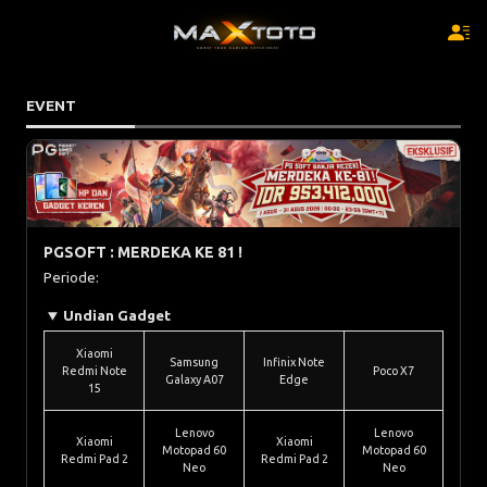
EVENT
PGSOFT : MERDEKA KE 81 !
Periode:
1 - 31 Agustus 2026
Undian Gadget
Xiaomi
Samsung
Infinix Note
Redmi Note
Poco X7
Galaxy A07
Edge
15
Lenovo
Lenovo
Xiaomi
Xiaomi
Motopad 60
Motopad 60
Redmi Pad 2
Redmi Pad 2
Neo
Neo