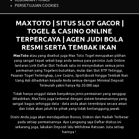
PERSETUJUAN COOKIES
MAXTOTO | SITUS SLOT GACOR |
TOGEL & CASINO ONLINE
TERPERCAYA | AGEN JUDI BOLA
RESMI SERTA TEMBAK IKAN
MaxToto
atau yang disebut juga Max Toto Togel merupakan pilihan
yang sangat tepat sekali bagi anda semua para pecinta Judi Online
lantaran Link Daftar Slot Terbaik satu ini menyediakan semua jenis
permainan yang Togelers butuhkan, mulai dari Slot RTP Tetinggi,
Pasaran Togel Terlengkap, Live Casino, Sportsbook hingga Tembak Ikan
Uang Asli dihadirkan kepada Anda semua dengan Minimal Deposit
Termurah yakni hanya Rp 20.000 saja.
Tidak hanya unggul dalam banyaknya jenis permainan yang sanggup
dihadirkan, MaxToto juga terkenal dengan sistem keamanannya yang
sangat bagus sehingga data - data anda akan terenkripsi secara aman
dan tidak akan jatuh ke pihak yang tidak bertanggung jawab.
Disini Anda juga akan mendapatkan Bonus, Diskon dan Hadiah Terbesar
pada setiap permainannya. Ayo Langsung saja Daftar disitus ini
sekarang juga, lakukan Deposit lalu Withdraw Ratusan Juta setiap
harinya !.