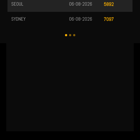
SEOUL
06-08-2026
5892
SYDNEY
06-08-2026
7097