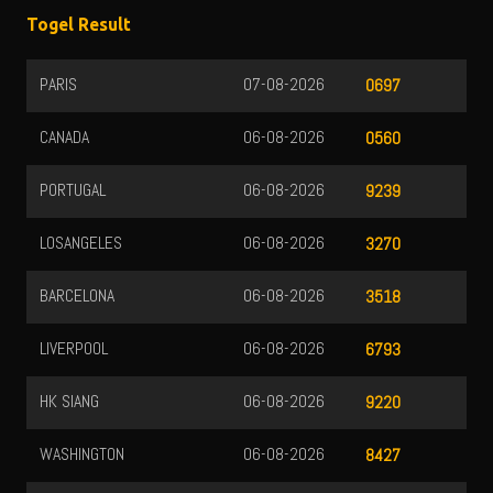
Togel Result
PARIS
07-08-2026
0697
CANADA
06-08-2026
0560
PORTUGAL
06-08-2026
9239
LOSANGELES
06-08-2026
3270
BARCELONA
06-08-2026
3518
LIVERPOOL
06-08-2026
6793
HK SIANG
06-08-2026
9220
WASHINGTON
06-08-2026
8427