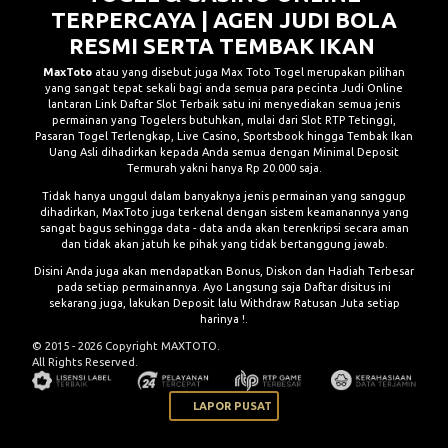
TERPERCAYA | AGEN JUDI BOLA
RESMI SERTA TEMBAK IKAN
MaxToto
atau yang disebut juga Max Toto Togel merupakan pilihan
yang sangat tepat sekali bagi anda semua para pecinta Judi Online
lantaran Link Daftar Slot Terbaik satu ini menyediakan semua jenis
permainan yang Togelers butuhkan, mulai dari Slot RTP Tetinggi,
Pasaran Togel Terlengkap, Live Casino, Sportsbook hingga Tembak Ikan
Uang Asli dihadirkan kepada Anda semua dengan Minimal Deposit
Termurah yakni hanya Rp 20.000 saja.
Tidak hanya unggul dalam banyaknya jenis permainan yang sanggup
dihadirkan, MaxToto juga terkenal dengan sistem keamanannya yang
sangat bagus sehingga data - data anda akan terenkripsi secara aman
dan tidak akan jatuh ke pihak yang tidak bertanggung jawab.
Disini Anda juga akan mendapatkan Bonus, Diskon dan Hadiah Terbesar
pada setiap permainannya. Ayo Langsung saja Daftar disitus ini
sekarang juga, lakukan Deposit lalu Withdraw Ratusan Juta setiap
harinya !.
© 2015 - 2026 Copyright MAXTOTO.
All Rights Reserved.
LAPOR PUSAT