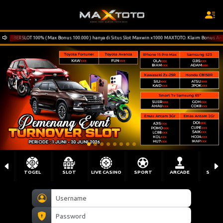
R SLOT 100% ( Max Bonus 100.000 ) hanya di Situs Slot Maxwin x1000 MAXTOTO. Klaim Bonus Anda Sek
TOGEL
SLOT
LIVE CASINO
SPORT
ARCADE
SABU