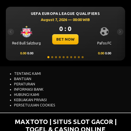
AGUE QUALIFIERS
UEFA EUROPA LEAGUE 
26 — 00:00 WIB
August 7, 2026 — 02
: 0
0 : 0
Previous
Next
 NOW
BET NOW
Pafos FC
Benfica
0.00
0.00
2.5
0.84
TENTANG KAMI
BANTUAN
PERATURAN
INFORMASI BANK
HUBUNGI KAMI
KEBIJAKAN PRIVASI
PERSETUJUAN COOKIES
MAXTOTO | SITUS SLOT GACOR |
TOGEL & CASINO ONLINE