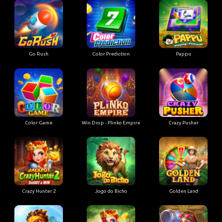
Go Rush
Color Prediction
Pappu
Color Game
Win Drop - Plinko Empire
Crazy Pusher
Crazy Hunter 2
Jogo do Bicho
Golden Land