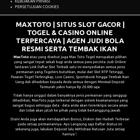
KEBIJAKAN PRIVASI
PERSETUJUAN COOKIES
MAXTOTO | SITUS SLOT GACOR |
TOGEL & CASINO ONLINE
TERPERCAYA | AGEN JUDI BOLA
RESMI SERTA TEMBAK IKAN
MaxToto
atau yang disebut juga Max Toto Togel merupakan pilihan
yang sangat tepat sekali bagi anda semua para pecinta Judi Online
lantaran Link Daftar Slot Terbaik satu ini menyediakan semua jenis
permainan yang Togelers butuhkan, mulai dari Slot RTP Tetinggi,
Pasaran Togel Terlengkap, Live Casino, Sportsbook hingga Tembak Ikan
Uang Asli dihadirkan kepada Anda semua dengan Minimal Deposit
Termurah yakni hanya Rp 20.000 saja.
Tidak hanya unggul dalam banyaknya jenis permainan yang sanggup
dihadirkan, MaxToto juga terkenal dengan sistem keamanannya yang
sangat bagus sehingga data - data anda akan terenkripsi secara aman
dan tidak akan jatuh ke pihak yang tidak bertanggung jawab.
Disini Anda juga akan mendapatkan Bonus, Diskon dan Hadiah Terbesar
pada setiap permainannya. Ayo Langsung saja Daftar disitus ini
sekarang juga, lakukan Deposit lalu Withdraw Ratusan Juta setiap
harinya !.