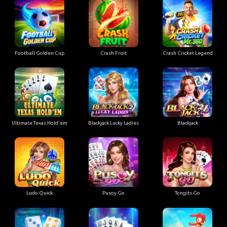
Football Golden Cup
Crash Fruit
Crash Cricket Legend
Ultimate Texas Hold'em
Blackjack Lucky Ladies
Blackjack
Ludo Quick
Pusoy Go
Tongits Go