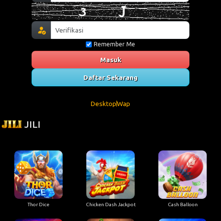
Remember Me
Masuk
Daftar Sekarang
Desktop
Wap
JILI
Thor Dice
Chicken Dash Jackpot
Cash Balloon