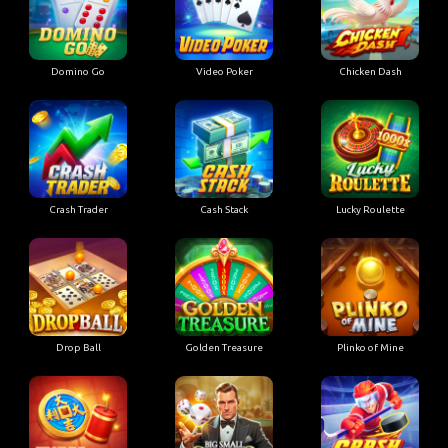
Domino Go
Video Poker
Chicken Dash
Crash Trader
Cash Stack
Lucky Roulette
Drop Ball
Golden Treasure
Plinko of Mine