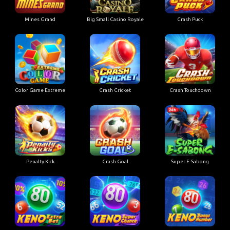
Mines Grand
Big Small Casino Royale
Crash Puck
Color Game Extreme
Crash Cricket
Crash Touchdown
Penalty Kick
Crash Goal
Super E-Sabong