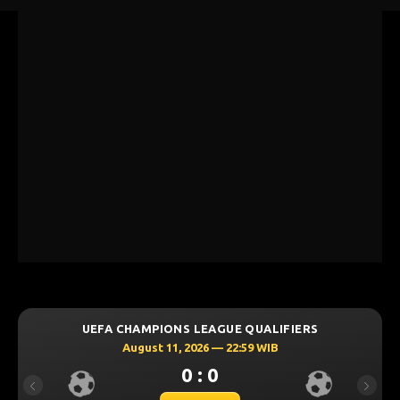
GUE QUALIFIERS
UEFA CHAMPIONS LEAGUE Q
— 22:59 WIB
August 11, 2026 — 22:0
0
0 : 0
Previous
Next