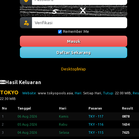
Remember Me
Masuk
Daftar Sekarang
Desktop
Wap
Hasil Keluaran
TOKYO
Website:
www.tokyopools.asia
, Hari:
Setiap Hari
, Tutup:
22:00 WIB
, Res
22:30 WIB
No
Tanggal
Hari
Pasaran
Result
1
06 Aug 2026
Kamis
TKY - 117
0878
2
05 Aug 2026
Rabu
TKY - 116
1634
3
04 Aug 2026
Selasa
TKY - 115
7625