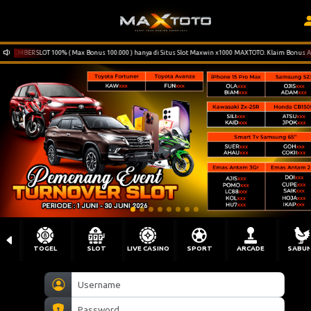
BER SLOT 100% ( Max Bonus 100.000 ) hanya di Situs Slot Maxwin x1000 MAXTOTO. Klaim Bonus Anda S
TOGEL
SLOT
LIVE CASINO
SPORT
ARCADE
SABU