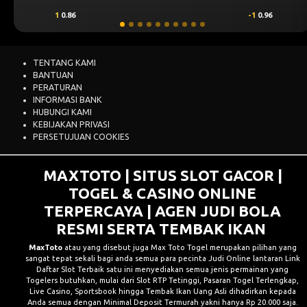
-1
0.96
-0.5
0.95
TENTANG KAMI
BANTUAN
PERATURAN
INFORMASI BANK
HUBUNGI KAMI
KEBIJAKAN PRIVASI
PERSETUJUAN COOKIES
MAXTOTO | SITUS SLOT GACOR |
TOGEL & CASINO ONLINE
TERPERCAYA | AGEN JUDI BOLA
RESMI SERTA TEMBAK IKAN
MaxToto
atau yang disebut juga Max Toto Togel merupakan pilihan yang
sangat tepat sekali bagi anda semua para pecinta Judi Online lantaran Link
Daftar Slot Terbaik satu ini menyediakan semua jenis permainan yang
Togelers butuhkan, mulai dari Slot RTP Tetinggi, Pasaran Togel Terlengkap,
Live Casino, Sportsbook hingga Tembak Ikan Uang Asli dihadirkan kepada
Anda semua dengan Minimal Deposit Termurah yakni hanya Rp 20.000 saja.