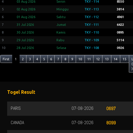
4
03 Aug 2026
Senin
TKY - 114
8550
5
02 Aug 2026
Minggu
TKY - 113
3814
6
01 Aug 2026
Sabtu
TKY - 112
4961
7
31 Jul 2026
Jumat
TKY - 111
6422
8
30 Jul 2026
Kamis
TKY - 110
0895
9
29 Jul 2026
Rabu
TKY - 109
5114
10
28 Jul 2026
Selasa
TKY - 108
0926
First
1
2
3
4
5
6
7
8
9
10
11
12
13
14
15
(
)
Togel Result
PARIS
07-08-2026
0697
CANADA
07-08-2026
8099