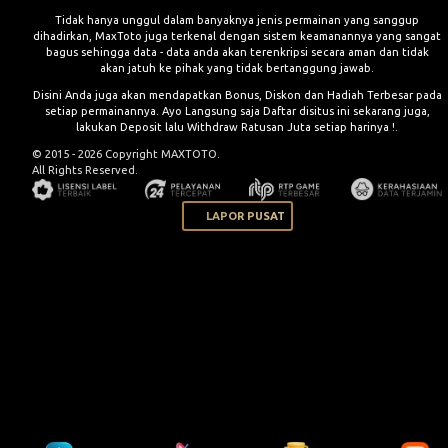
Tidak hanya unggul dalam banyaknya jenis permainan yang sanggup
dihadirkan, MaxToto juga terkenal dengan sistem keamanannya yang sangat
bagus sehingga data - data anda akan terenkripsi secara aman dan tidak
akan jatuh ke pihak yang tidak bertanggung jawab.
Disini Anda juga akan mendapatkan Bonus, Diskon dan Hadiah Terbesar pada
setiap permainannya. Ayo Langsung saja Daftar disitus ini sekarang juga,
lakukan Deposit lalu Withdraw Ratusan Juta setiap harinya !.
© 2015 - 2026 Copyright MAXTOTO.
All Rights Reserved.
LAPOR PUSAT